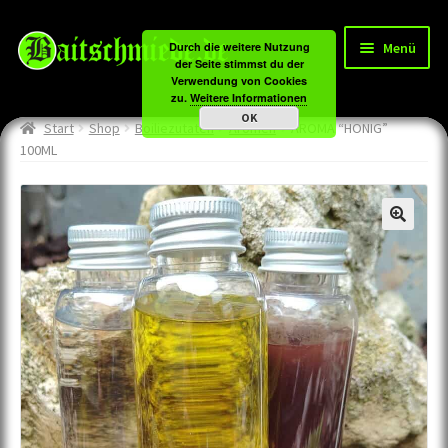
Zur
Zum
Menü
Durch die weitere Nutzung
Navigation
Inhalt
der Seite stimmst du der
Verwendung von Cookies
springen
springen
Unter
Carpzone
zu.
Weitere Informationen
OK
öffnen
Start
Shop
Boiliezutaten
Aromen
AROMA “HONIG”
Unter
Boiliezutaten
100ML
öffnen
Unter
Method&Feeder
öffnen
Unter
Tackle
öffnen
Angebote
Tageskarten