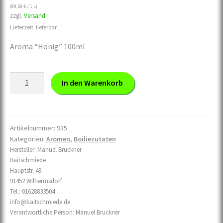
(
89,50
€
/ 1 L)
zzgl.
Versand
Lieferzeit: lieferbar
Aroma “Honig” 100ml
Aroma
In den Warenkorb
"Honig"
100ml
Menge
Artikelnummer:
935
Kategorien:
Aromen
,
Boiliezutaten
Hersteller:
Manuel Bruckner
Baitschmiede
Hauptstr. 49
91452 Wilhermsdorf
Tel.: 01628833504
info@baitschmiede.de
Verantwortliche Person:
Manuel Bruckner