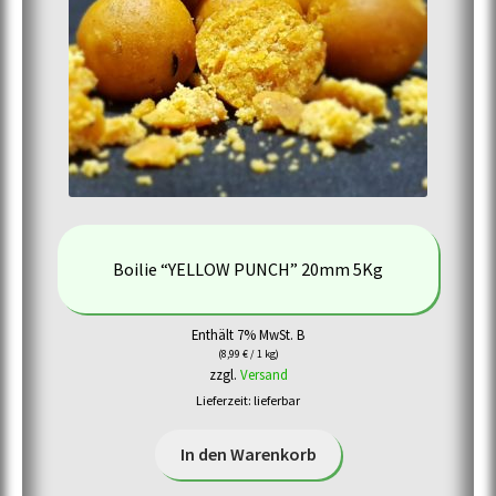
Boilie “YELLOW PUNCH” 20mm 5Kg
Enthält 7% MwSt. B
(
8,99
€
/ 1 kg)
zzgl.
Versand
Lieferzeit: lieferbar
In den Warenkorb