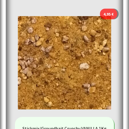
4,95
€
Stickmix/Groundbait Crunchy VANILLA 1Kg