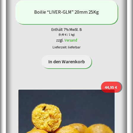
Boilie “LIVER-GLM” 20mm 25Kg
Enthält 7% MwSt. B
(
9,49
€
/ 1 kg)
zzgl.
Versand
Lieferzeit: lieferbar
In den Warenkorb
44,95
€