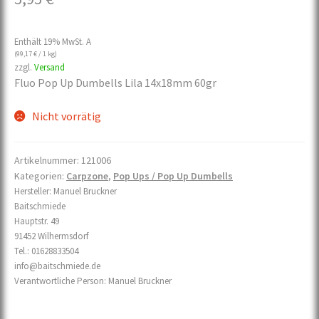
Enthält 19% MwSt. A
(
99,17
€
/ 1 kg)
zzgl.
Versand
Fluo Pop Up Dumbells Lila 14x18mm 60gr
Nicht vorrätig
Artikelnummer:
121006
Kategorien:
Carpzone
,
Pop Ups / Pop Up Dumbells
Hersteller:
Manuel Bruckner
Baitschmiede
Hauptstr. 49
91452 Wilhermsdorf
Tel.: 01628833504
info@baitschmiede.de
Verantwortliche Person:
Manuel Bruckner