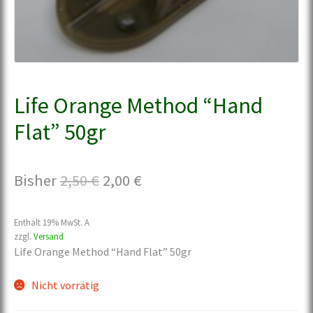
Life Orange Method “Hand
Flat” 50gr
Ursprünglicher
Aktueller
Bisher
2,50
€
2,00
€
Preis
Preis
Enthält 19% MwSt. A
war:
ist:
zzgl.
Versand
Life Orange Method “Hand Flat” 50gr
2,50 €
2,00 €.
Nicht vorrätig