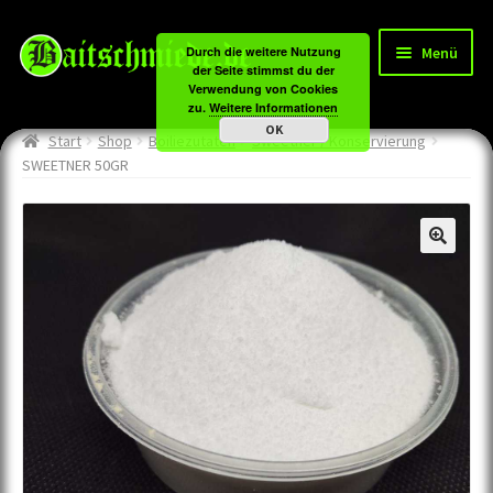
Zur
Zum
Menü
Durch die weitere Nutzung
Navigation
Inhalt
der Seite stimmst du der
Verwendung von Cookies
springen
springen
Unter
Carpzone
zu.
Weitere Informationen
OK
öffnen
Start
Shop
Boiliezutaten
Sweetner / Konservierung
Unter
Boiliezutaten
SWEETNER 50GR
öffnen
Unter
Method&Feeder
öffnen
Unter
Tackle
öffnen
Angebote
Tageskarten