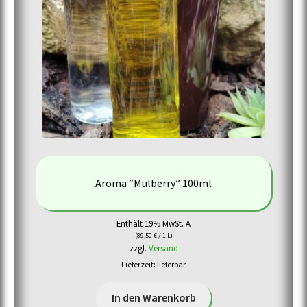
Aroma “Mulberry” 100ml
Enthält 19% MwSt. A
(
89,50
€
/ 1 L)
zzgl.
Versand
Lieferzeit: lieferbar
In den Warenkorb