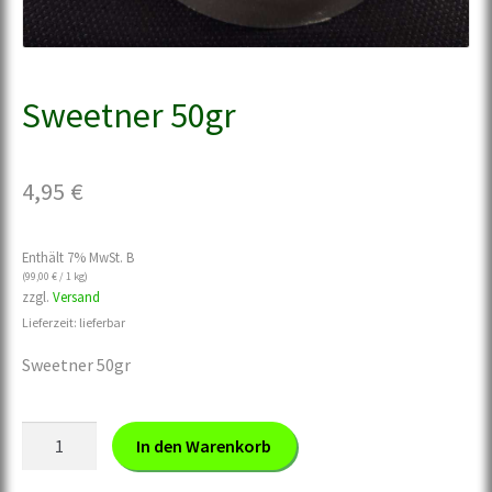
Sweetner 50gr
4,95
€
Enthält 7% MwSt. B
(
99,00
€
/ 1 kg)
zzgl.
Versand
Lieferzeit: lieferbar
Sweetner 50gr
Sweetner
In den Warenkorb
50gr
Menge