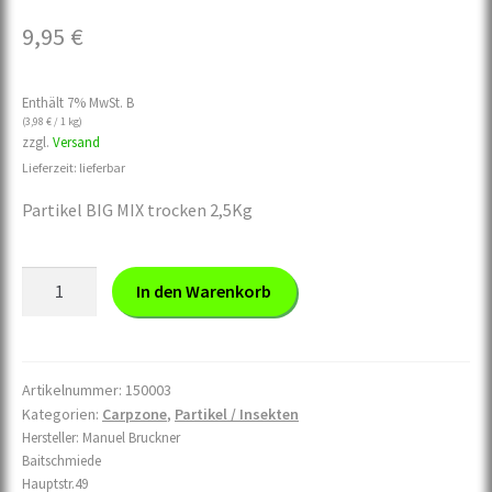
9,95
€
Enthält 7% MwSt. B
(
3,98
€
/ 1 kg)
zzgl.
Versand
Lieferzeit: lieferbar
Partikel BIG MIX trocken 2,5Kg
Partikel
In den Warenkorb
BIG
MIX
trocken
2,5Kg
Artikelnummer:
150003
Kategorien:
Carpzone
,
Partikel / Insekten
Menge
Hersteller:
Manuel Bruckner
Baitschmiede
Hauptstr.49