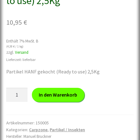
to use) 2,5Kg
10,95
€
Enthält 7% MwSt. B
(
4,38
€
/ 1 kg)
zzgl.
Versand
Lieferzeit: lieferbar
Partikel HANF gekocht (Ready to use) 2,5Kg
Partikel
In den Warenkorb
HANF
gekocht
(ready
to
Artikelnummer:
150005
Kategorien:
Carpzone
,
Partikel / Insekten
use)
Hersteller:
Manuel Bruckner
2,5Kg