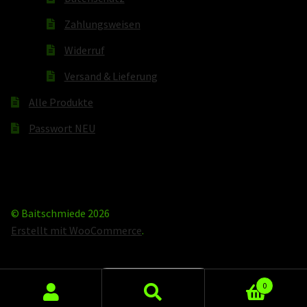
Zahlungsweisen
Widerruf
Versand & Lieferung
Alle Produkte
Passwort NEU
© Baitschmiede 2026
Erstellt mit WooCommerce
.
Vertrag widerrufen
0
Suchen
Suchen